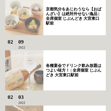
京都気分をあじわうなら【おば
んざい】は絶対外せない逸品 |
全席個室 じぶんどき 大宮東口
駅前
02
09
2022
各種宴会でドリンク飲み放題は
つよい味方！ | 全席個室 じぶん
どき 大宮東口駅前
02
03
2022