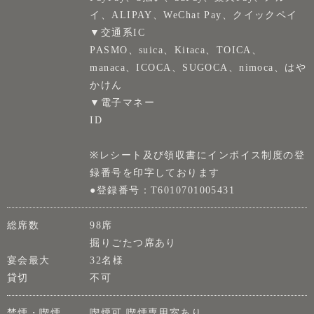
イ、ALIPAY、WeChat Pay、クイックペイ
▼交通系IC
PASMO、suica、Kitaca、TOICA、
manaca、ICOCA、SUGOCA、nimoca、はや
かけん
▼電子マネー
ID
※レシート及び領収書にインボイス制度の登
録番号を印字しております
●登録番号：T6010701005431
総席数
98席
掘りごたつ席あり
宴会最大
32名様
貸切
不可
禁煙・喫煙
喫煙可 喫煙専用室あり