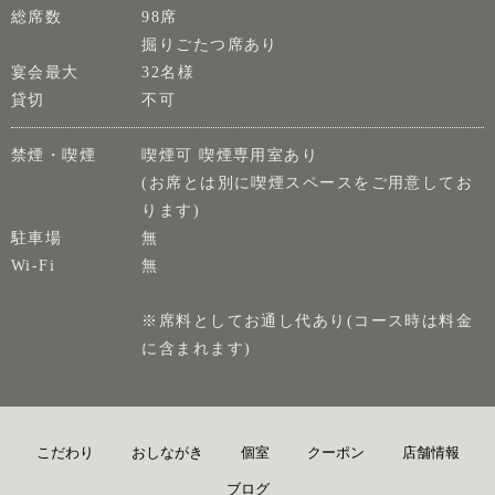
総席数
98席
掘りごたつ席あり
宴会最大
32名様
貸切
不可
禁煙・喫煙
喫煙可 喫煙専用室あり
(お席とは別に喫煙スペースをご用意してお
ります)
駐車場
無
Wi-Fi
無
※席料としてお通し代あり(コース時は料金
に含まれます)
こだわり
おしながき
個室
クーポン
店舗情報
ブログ