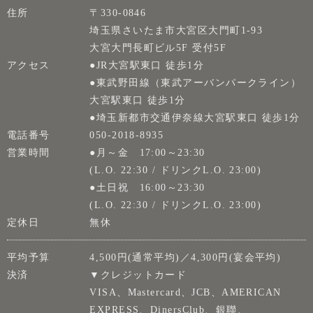
住所
〒330-0846
埼玉県さいたま市大宮区大門町1-93
大宮大門長町ビル5F 受付5F
アクセス
●JR大宮駅東口 徒歩1分
●東武野田線（東武アーバンパークライン）
大宮駅東口 徒歩1分
●埼玉新都市交通伊奈線大宮駅東口 徒歩1分
電話番号
050-2018-8935
営業時間
●月～金 17:00～23:30
(L.O. 22:30 / ドリンクL.O. 23:00)
●土日祝 16:00～23:30
(L.O. 22:30 / ドリンクL.O. 23:00)
定休日
無休
平均予算
4,500円(通常平均)／4,300円(宴会平均)
決済
▼クレジットカード
VISA、Mastercard、JCB、AMERICAN
EXPRESS、DinersClub、銀聯、