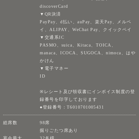
discoverCard
▼QR決済
PayPay、d払い、auPay、楽天Pay、メルペ
イ、ALIPAY、WeChat Pay、クイックペイ
▼交通系IC
PASMO、suica、Kitaca、TOICA、
manaca、ICOCA、SUGOCA、nimoca、はや
かけん
▼電子マネー
ID
※レシート及び領収書にインボイス制度の登
録番号を印字しております
●登録番号：T6010701005431
総席数
98席
掘りごたつ席あり
宴会最大
32名様