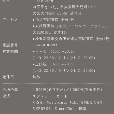
住所
〒330-0846
埼玉県さいたま市大宮区大門町1-93
大宮大門長町ビル5F 受付5F
アクセス
●JR大宮駅東口 徒歩1分
●東武野田線（東武アーバンパークライン）
大宮駅東口 徒歩1分
●埼玉新都市交通伊奈線大宮駅東口 徒歩1分
電話番号
050-2018-8935
営業時間
●月～金 17:00～23:30
(L.O. 22:30 / ドリンクL.O. 23:00)
●土日祝 16:00～23:30
(L.O. 22:30 / ドリンクL.O. 23:00)
定休日
無休
平均予算
4,500円(通常平均)／4,300円(宴会平均)
決済
▼クレジットカード
VISA、Mastercard、JCB、AMERICAN
EXPRESS、DinersClub、銀聯、