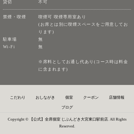
貸切
不可
禁煙・喫煙
喫煙可 喫煙専用室あり
(お席とは別に喫煙スペースをご用意してお
ります)
駐車場
無
Wi-Fi
無
※席料としてお通し代あり(コース時は料金
に含まれます)
こだわり
おしながき
個室
クーポン
店舗情報
ブログ
Copyright © 【公式】全席個室 じぶんどき大宮東口駅前店. All Rights
Reserved.