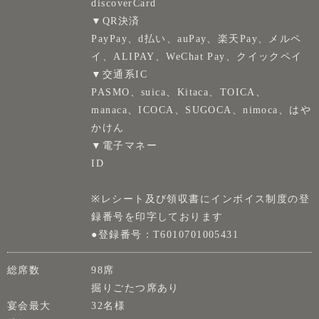
discoverCard
▼QR決済
PayPay、d払い、auPay、楽天Pay、メルペ
イ、ALIPAY、WeChat Pay、クイックペイ
▼交通系IC
PASMO、suica、Kitaca、TOICA、
manaca、ICOCA、SUGOCA、nimoca、はや
かけん
▼電子マネー
ID
※レシート及び領収書にインボイス制度の登
録番号を印字しております
●登録番号：T6010701005431
総席数
98席
掘りごたつ席あり
宴会最大
32名様