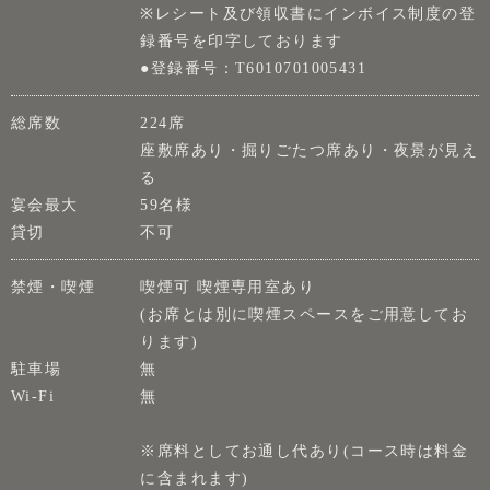
※レシート及び領収書にインボイス制度の登
録番号を印字しております
●登録番号：T6010701005431
総席数
224席
座敷席あり・掘りごたつ席あり・夜景が見え
る
宴会最大
59名様
貸切
不可
禁煙・喫煙
喫煙可 喫煙専用室あり
(お席とは別に喫煙スペースをご用意してお
ります)
駐車場
無
Wi-Fi
無
※席料としてお通し代あり(コース時は料金
に含まれます)