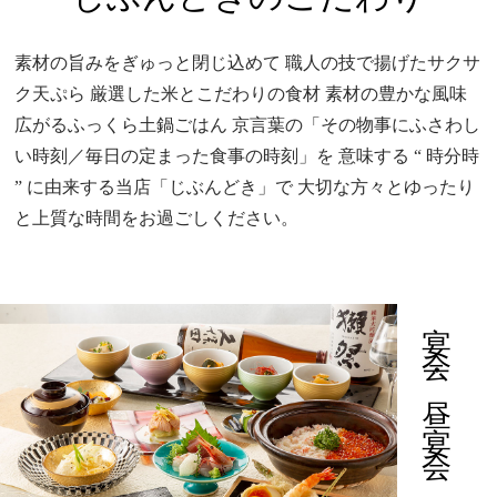
素材の旨みをぎゅっと閉じ込めて
職人の技で揚げたサクサ
ク天ぷら
厳選した米とこだわりの食材
素材の豊かな風味
広がるふっくら土鍋ごはん
京言葉の「その物事にふさわし
い時刻／毎日の定まった食事の時刻」を
意味する “ 時分時
” に由来する当店「じぶんどき」で
大切な方々とゆったり
と上質な時間をお過ごしください。
宴会・昼宴会