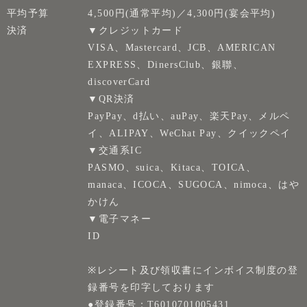
平均予算
4,500円(通常平均)／4,300円(宴会平均)
決済
▼クレジットカード
VISA、Mastercard、JCB、AMERICAN
EXPRESS、DinersClub、銀聯、
discoverCard
▼QR決済
PayPay、d払い、auPay、楽天Pay、メルペ
イ、ALIPAY、WeChat Pay、クイックペイ
▼交通系IC
PASMO、suica、Kitaca、TOICA、
manaca、ICOCA、SUGOCA、nimoca、はや
かけん
▼電子マネー
ID
※レシート及び領収書にインボイス制度の登
録番号を印字しております
●登録番号：T6010701005431