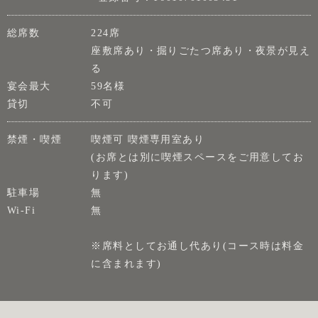
総席数
224席
座敷席あり・掘りごたつ席あり・夜景が見え
る
宴会最大
59名様
貸切
不可
禁煙・喫煙
喫煙可 喫煙専用室あり
(お席とは別に喫煙スペースをご用意してお
ります)
駐車場
無
Wi-Fi
無
※席料としてお通し代あり(コース時は料金
に含まれます)