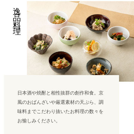
逸品料理
日本酒や焼酎と相性抜群の創作和食。京
風のおばんざいや厳選素材の天ぷら、調
味料までこだわり抜いたお料理の数々を
お愉しみください。