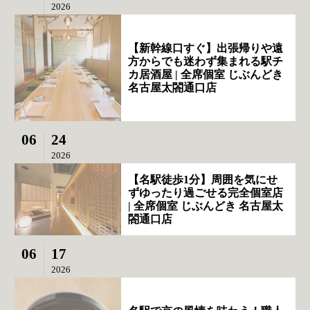
2026
【新幹線口すぐ】出張帰りや遠
方からでも迷わず集まれる駅チ
カ居酒屋 | 全席個室 じぶんどき
名古屋太閤通口店
06
24
2026
【名駅徒歩1分】周囲を気にせ
ずゆったり過ごせる完全個室店
| 全席個室 じぶんどき 名古屋太
閤通口店
06
17
2026