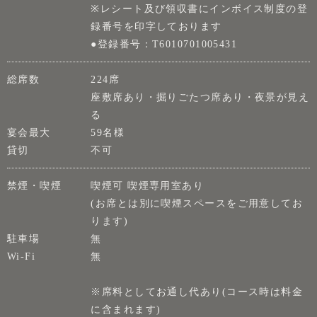
※レシート及び領収書にインボイス制度の登
録番号を印字しております
●登録番号：T6010701005431
総席数
224席
座敷席あり・掘りごたつ席あり・夜景が見え
る
宴会最大
59名様
貸切
不可
禁煙・喫煙
喫煙可 喫煙専用室あり
(お席とは別に喫煙スペースをご用意してお
ります)
駐車場
無
Wi-Fi
無
※席料としてお通し代あり(コース時は料金
に含まれます)