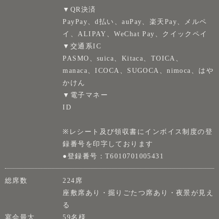
▼QR決済
PayPay、d払い、auPay、楽天Pay、メルペ
イ、ALIPAY、WeChat Pay、クイックペイ
▼交通系IC
PASMO、suica、Kitaca、TOICA、
manaca、ICOCA、SUGOCA、nimoca、はや
かけん
▼電子マネー
ID
※レシート及び領収書にインボイス制度の登
録番号を印字しております
●登録番号：T6010701005431
総席数
224席
座敷席あり・掘りごたつ席あり・夜景が見え
る
宴会最大
59名様