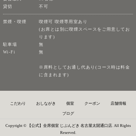
貸切
不可
禁煙・喫煙
喫煙可 喫煙専用室あり
(お席とは別に喫煙スペースをご用意してお
ります)
駐車場
無
Wi-Fi
無
※席料としてお通し代あり(コース時は料金
に含まれます)
こだわり
おしながき
個室
クーポン
店舗情報
ブログ
Copyright © 【公式】全席個室 じぶんどき 名古屋太閤通口店. All Rights
Reserved.