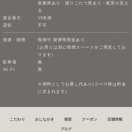
座敷席あり・掘りごたつ席あり・夜景が見え
る
宴会最大
59名様
貸切
不可
禁煙・喫煙
喫煙可 喫煙専用室あり
(お席とは別に喫煙スペースをご用意してお
ります)
駐車場
無
Wi-Fi
無
※席料としてお通し代あり(コース時は料金
に含まれます)
こだわり
おしながき
個室
クーポン
店舗情報
ブログ