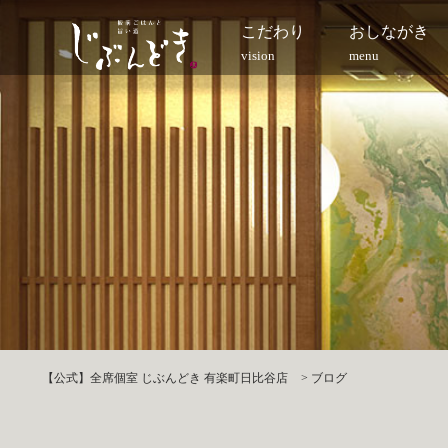
こだわり
おしながき
vision
menu
【公式】全席個室 じぶんどき 有楽町日比谷店
>
ブログ