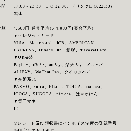
時間
17:00～23:30（L.O.22:00、ドリンクL.O.22:30）
日
無休
予算
4,500円(通常平均)／4,800円(宴会平均)
▼クレジットカード
VISA、Mastercard、JCB、AMERICAN
EXPRESS、DinersClub、銀聯、discoverCard
▼QR決済
PayPay、d払い、auPay、楽天Pay、メルペイ、
ALIPAY、WeChat Pay、クイックペイ
▼交通系IC
PASMO、suica、Kitaca、TOICA、manaca、
ICOCA、SUGOCA、nimoca、はやかけん
▼電子マネー
ID
※レシート及び領収書にインボイス制度の登録番号
を印字しております