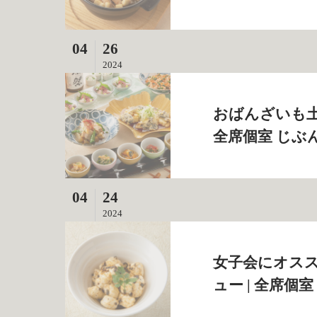
04
26
2024
おばんざいも土
全席個室 じぶ
04
24
2024
女子会にオス
ュー | 全席個