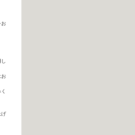
をお
用し
はお
みく
上げ