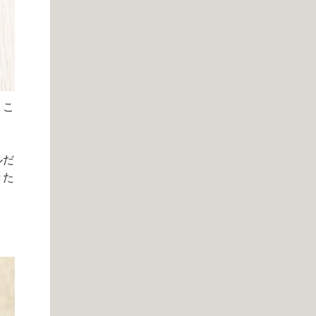
。こ
ルだ
きた