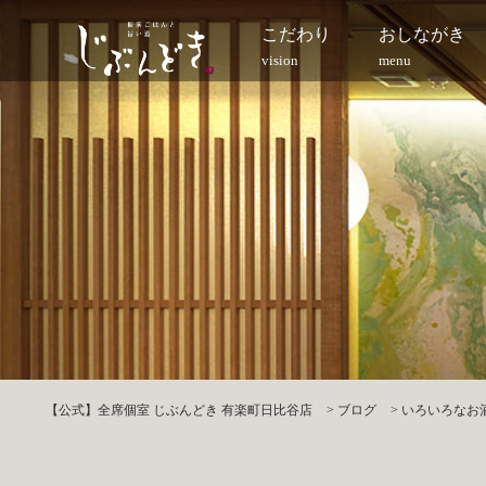
こだわり
おしながき
vision
menu
【公式】全席個室 じぶんどき 有楽町日比谷店
>
ブログ
>
いろいろなお酒