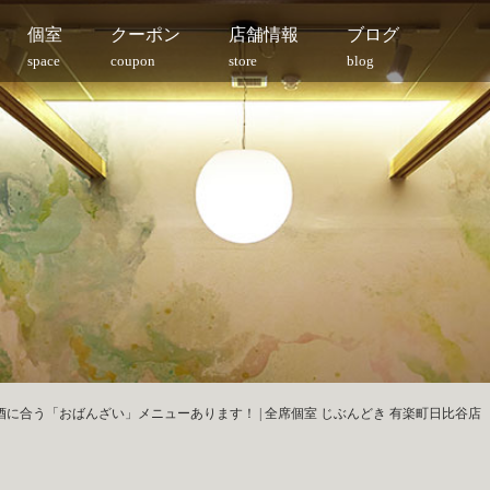
個室
クーポン
店舗情報
ブログ
space
coupon
store
blog
に合う「おばんざい」メニューあります！ | 全席個室 じぶんどき 有楽町日比谷店