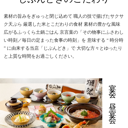
素材の旨みをぎゅっと閉じ込めて
職人の技で揚げたサクサ
ク天ぷら
厳選した米とこだわりの食材
素材の豊かな風味
広がるふっくら土鍋ごはん
京言葉の「その物事にふさわし
い時刻／毎日の定まった食事の時刻」を
意味する “ 時分時
” に由来する当店「じぶんどき」で
大切な方々とゆったり
と上質な時間をお過ごしください。
宴会・昼宴会