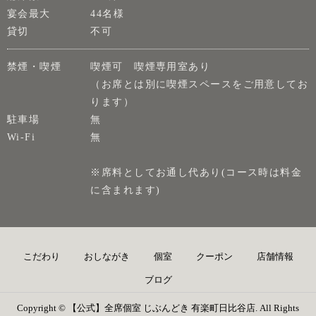
宴会最大
44名様
貸切
不可
禁煙・喫煙
喫煙可 喫煙専用室あり
（お席とは別に喫煙スペースをご用意してお
ります）
駐車場
無
Wi-Fi
無
※席料としてお通し代あり(コース時は料金
に含まれます)
こだわり
おしながき
個室
クーポン
店舗情報
ブログ
Copyright © 【公式】全席個室 じぶんどき 有楽町日比谷店. All Rights