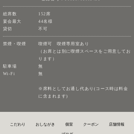
総席数
152席
宴会最大
44名様
貸切
不可
禁煙・喫煙
喫煙可 喫煙専用室あり
（お席とは別に喫煙スペースをご用意してお
ります）
駐車場
無
Wi-Fi
無
※席料としてお通し代あり(コース時は料金
に含まれます)
こだわり
おしながき
個室
クーポン
店舗情報