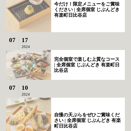
今だけ！限定メニューをご賞味
ください | 全席個室 じぶんどき
有楽町日比谷店
07
17
2024
完全個室で楽しむ上質なコース
| 全席個室 じぶんどき 有楽町日
比谷店
07
10
2024
自慢の天ぷらをぜひご賞味くだ
さい | 全席個室 じぶんどき 有楽
町日比谷店