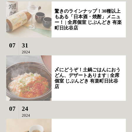
驚きのラインナップ！30種以上
もある「日本酒・焼酎」メニュ
ー！ | 全席個室 じぶんどき 有楽
町日比谷店
07
31
2024
〆にどうぞ！土鍋ごはんにおう
どん、デザートあります | 全席
個室 じぶんどき 有楽町日比谷
店
07
24
2024