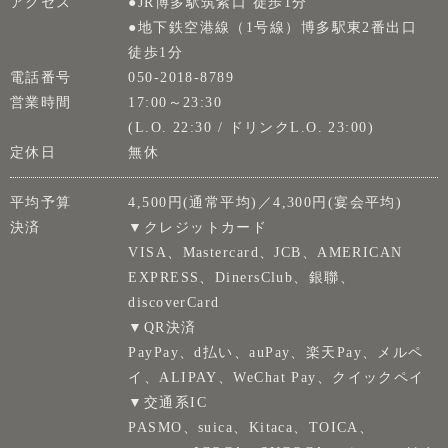
アクセス
●JR博多駅筑紫口 徒歩1分
●地下鉄空港線（1号線）博多駅東2番出口
徒歩1分
電話番号
050-2018-8789
営業時間
17:00～23:30
(L.O. 22:30 / ドリンクL.O. 23:00)
定休日
無休
平均予算
4,500円(通常平均)／4,300円(宴会平均)
決済
▼クレジットカード
VISA、Mastercard、JCB、AMERICAN
EXPRESS、DinersClub、銀聯、
discoverCard
▼QR決済
PayPay、d払い、auPay、楽天Pay、メルペ
イ、ALIPAY、WeChat Pay、クイックペイ
▼交通系IC
PASMO、suica、Kitaca、TOICA、