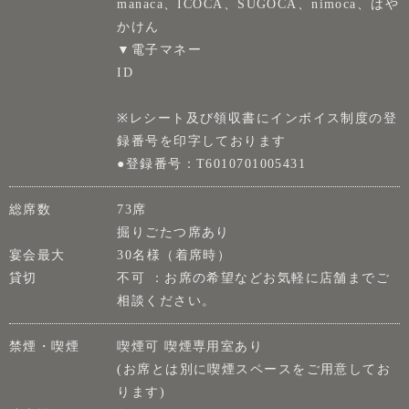
manaca、ICOCA、SUGOCA、nimoca、はや
かけん
▼電子マネー
ID
※レシート及び領収書にインボイス制度の登
録番号を印字しております
●登録番号：T6010701005431
総席数
73席
掘りごたつ席あり
宴会最大
30名様（着席時）
貸切
不可 ：お席の希望などお気軽に店舗までご
相談ください。
禁煙・喫煙
喫煙可 喫煙専用室あり
(お席とは別に喫煙スペースをご用意してお
ります)