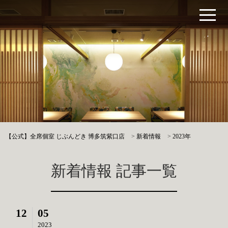
【公式】全席個室 じぶんどき 博多筑紫口店
>
新着情報
>
2023年
新着情報 記事一覧
12
05
2023