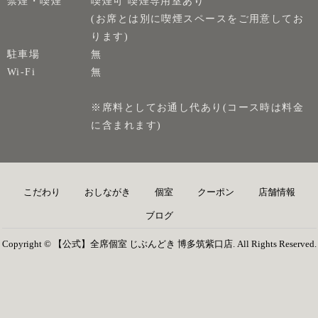
禁煙・喫煙
喫煙可 喫煙専用室あり
(お席とは別に喫煙スペースをご用意してお
ります)
駐車場
無
Wi-Fi
無
※席料としてお通し代あり(コース時は料金
に含まれます)
こだわり
おしながき
個室
クーポン
店舗情報
ブログ
Copyright © 【公式】全席個室 じぶんどき 博多筑紫口店. All Rights Reserved.