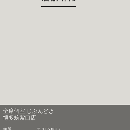
全席個室 じぶんどき
博多筑紫口店
住所
〒812-0012