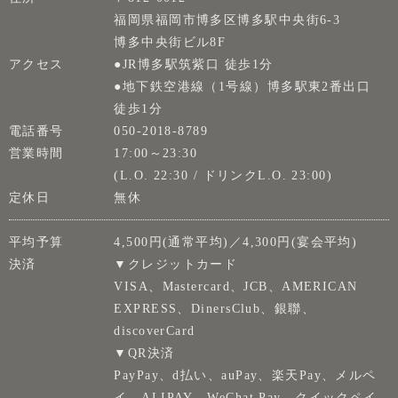
福岡県福岡市博多区博多駅中央街6-3
博多中央街ビル8F
アクセス
●JR博多駅筑紫口 徒歩1分
●地下鉄空港線（1号線）博多駅東2番出口
徒歩1分
電話番号
050-2018-8789
営業時間
17:00～23:30
(L.O. 22:30 / ドリンクL.O. 23:00)
定休日
無休
平均予算
4,500円(通常平均)／4,300円(宴会平均)
決済
▼クレジットカード
VISA、Mastercard、JCB、AMERICAN
EXPRESS、DinersClub、銀聯、
discoverCard
▼QR決済
PayPay、d払い、auPay、楽天Pay、メルペ
イ、ALIPAY、WeChat Pay、クイックペイ