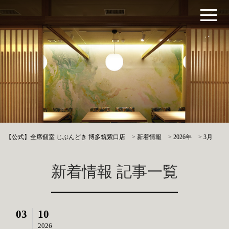
【公式】全席個室 じぶんどき 博多筑紫口店
>
新着情報
>
2026年
>
3月
新着情報 記事一覧
03
10
2026