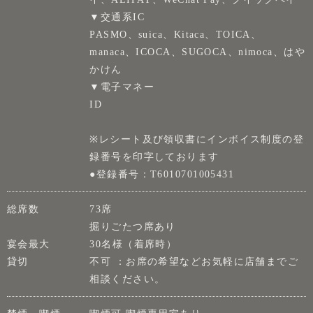
▼交通系IC
PASMO、suica、Kitaca、TOICA、
manaca、ICOCA、SUGOCA、nimoca、はや
かけん
▼電子マネー
ID
※レシート及び領収書にインボイス制度の登
録番号を印字しております
●登録番号：T6010701005431
総席数
73席
掘りごたつ席あり
宴会最大
30名様（着席時）
貸切
不可 ：お席の希望などお気軽に店舗までご
相談ください。