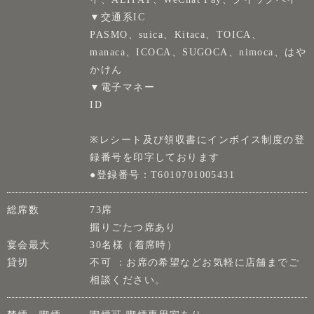
▼交通系IC
PASMO、suica、Kitaca、TOICA、
manaca、ICOCA、SUGOCA、nimoca、はや
かけん
▼電子マネー
ID
※レシート及び領収書にインボイス制度の登
録番号を印字しております
●登録番号：T6010701005431
総席数
73席
掘りごたつ席あり
宴会最大
30名様（着席時）
貸切
不可 ：お席の希望などお気軽に店舗までご
相談ください。