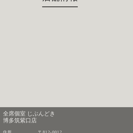
全席個室 じぶんどき
博多筑紫口店
住所
〒812-0012