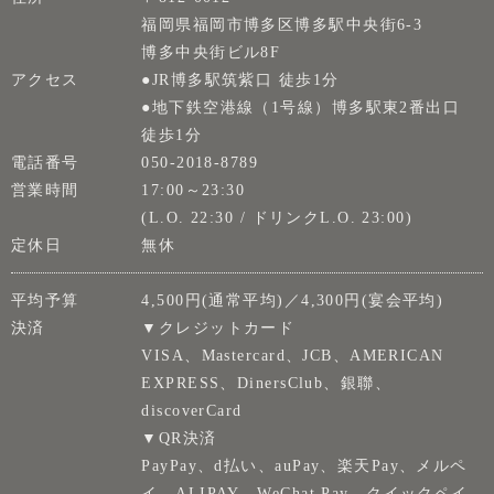
福岡県福岡市博多区博多駅中央街6-3
博多中央街ビル8F
アクセス
●JR博多駅筑紫口 徒歩1分
●地下鉄空港線（1号線）博多駅東2番出口
徒歩1分
電話番号
050-2018-8789
営業時間
17:00～23:30
(L.O. 22:30 / ドリンクL.O. 23:00)
定休日
無休
平均予算
4,500円(通常平均)／4,300円(宴会平均)
決済
▼クレジットカード
VISA、Mastercard、JCB、AMERICAN
EXPRESS、DinersClub、銀聯、
discoverCard
▼QR決済
PayPay、d払い、auPay、楽天Pay、メルペ
イ、ALIPAY、WeChat Pay、クイックペイ