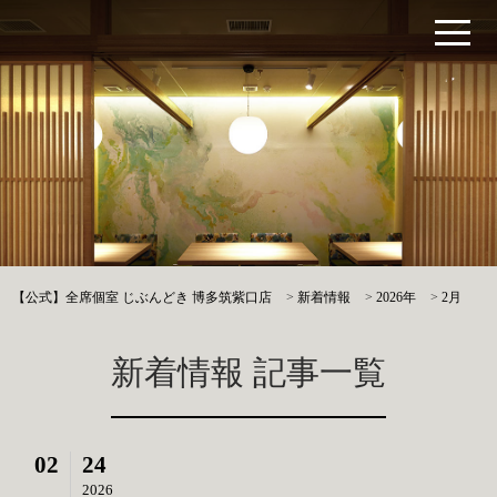
【公式】全席個室 じぶんどき 博多筑紫口店
>
新着情報
>
2026年
>
2月
新着情報 記事一覧
02
24
2026