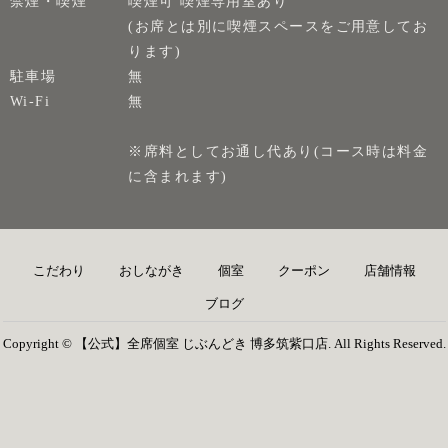
禁煙・喫煙
喫煙可 喫煙専用室あり
(お席とは別に喫煙スペースをご用意してお
ります)
駐車場
無
Wi-Fi
無
※席料としてお通し代あり(コース時は料金
に含まれます)
こだわり
おしながき
個室
クーポン
店舗情報
ブログ
Copyright © 【公式】全席個室 じぶんどき 博多筑紫口店. All Rights Reserved.