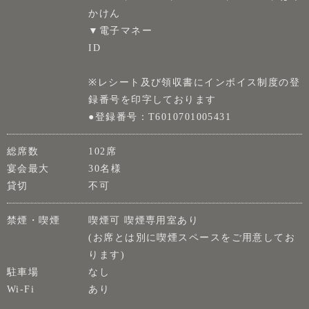
かけん
▼電子マネー
ID
※レシート及び領収書にインボイス制度の登
録番号を印字しております
●登録番号：T6010701005431
総席数
102席
宴会最大
30名様
貸切
不可
禁煙・喫煙
喫煙可 喫煙専用室あり
(お席とは別に喫煙スペースをご用意してお
ります)
駐車場
なし
Wi-Fi
あり