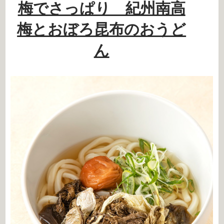
梅でさっぱり 紀州南高
梅とおぼろ昆布のおうど
ん