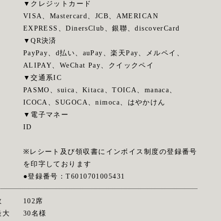
▼クレジットカード
VISA、Mastercard、JCB、AMERICAN
EXPRESS、DinersClub、銀聯、discoverCard
▼QR決済
PayPay、d払い、auPay、楽天Pay、メルペイ、
ALIPAY、WeChat Pay、クイックペイ
▼交通系IC
PASMO、suica、Kitaca、TOICA、manaca、
ICOCA、SUGOCA、nimoca、はやかけん
▼電子マネー
ID
※レシート及び領収書にインボイス制度の登録番号
を印字しております
●登録番号：T6010701005431
数
102席
最大
30名様