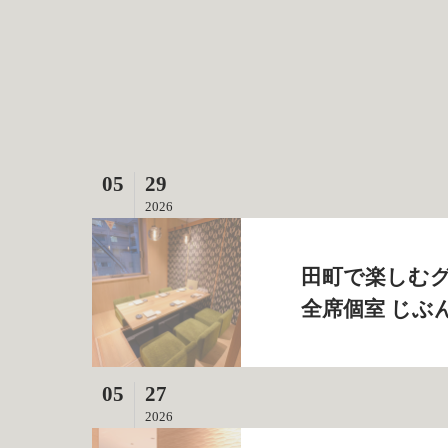
05
29
2026
田町で楽しむグ
全席個室 じぶ
05
27
2026