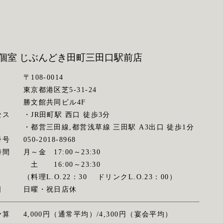
個室 じぶんどき
田町三田口駅前店
〒108-0014
東京都港区芝5-31-24
勝文館共同ビル4F
セス
・JR田町駅 西口 徒歩3分
・都営三田線,都営浅草線 三田駅 A3出口 徒歩1分
番号
050-2018-8968
時間
月～金 17:00～23:30
土 16:00～23:30
（料理L.O.22：30 ドリンクL.O.23：00）
日
日曜・祝日店休
予算
4,000円（通常平均）/4,300円（宴会平均）