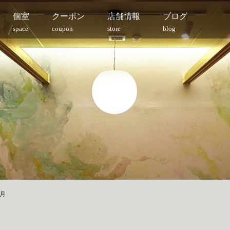
個室
クーポン
店舗情報
ブログ
space
coupon
store
blog
5月