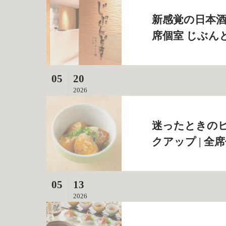
新感覚の日本酒
席個室 じぶん
05
20
2026
迷ったときの
クアップ | 
05
13
2026