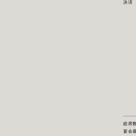
決済
総席
宴会