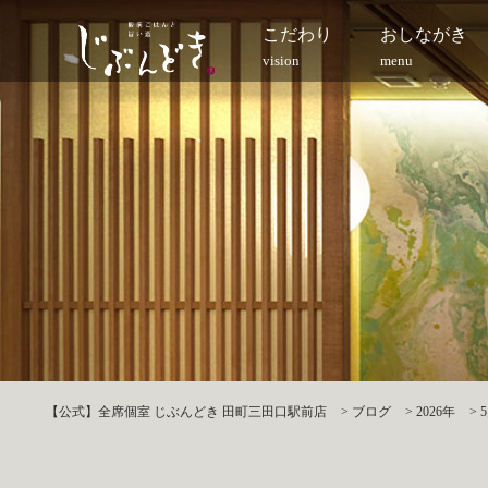
こだわり
おしながき
vision
menu
【公式】全席個室 じぶんどき 田町三田口駅前店
>
ブログ
>
2026年
>