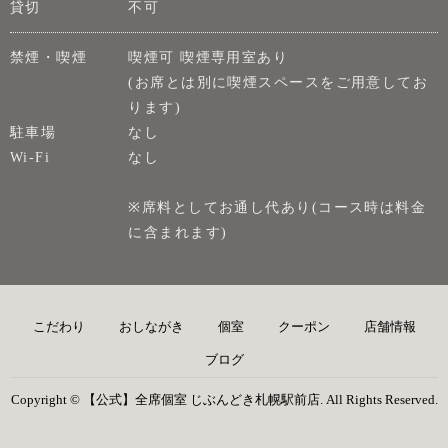
貸切
不可
禁煙・喫煙
喫煙可 喫煙専用室あり
(お席とは別に喫煙スペースをご用意してお
ります)
駐車場
なし
Wi-Fi
なし
※席料としてお通し代あり(コース時は料金
に含まれます)
こだわり
おしながき
個室
クーポン
店舗情報
ブログ
Copyright © 【公式】全席個室 じぶんどき札幌駅前店. All Rights Reserved.