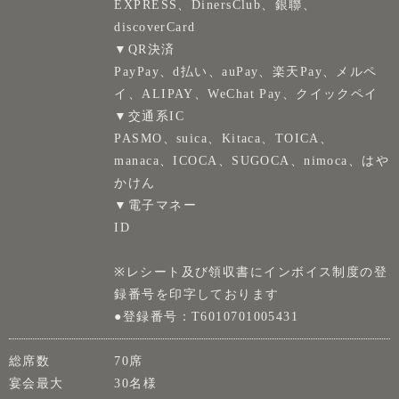
EXPRESS、DinersClub、銀聯、
discoverCard
▼QR決済
PayPay、d払い、auPay、楽天Pay、メルペ
イ、ALIPAY、WeChat Pay、クイックペイ
▼交通系IC
PASMO、suica、Kitaca、TOICA、
manaca、ICOCA、SUGOCA、nimoca、はや
かけん
▼電子マネー
ID
※レシート及び領収書にインボイス制度の登
録番号を印字しております
●登録番号：T6010701005431
総席数
70席
宴会最大
30名様