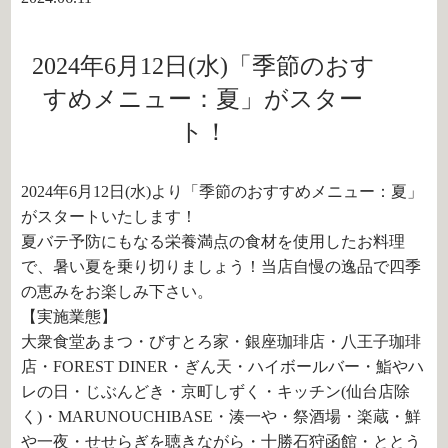
2024年6月12日(水)「季節のおす
すめメニュー：夏」がスター
ト！
2024年6月12日(水)より「季節のおすすめメニュー：夏」
がスタートいたします！
夏バテ予防にもなる栄養満点の食材を使用したお料理
で、暑い夏を乗り切りましょう！当店自慢の逸品で四季
の恵みをお楽しみ下さい。
【実施業態】
大衆食堂あまつ・びすとろ家・銀座珈琲店・八王子珈琲
店・FOREST DINER・ぎん天・ハイボールバー・鮨やハ
レの日・じぶんどき・京町しずく・キッチン(仙台店除
く)・MARUNOUCHIBASE・湊一や・祭酒場・楽蔵・鮮
や一夜・せせらぎを聴きながら・十勝石狩函館・ととう