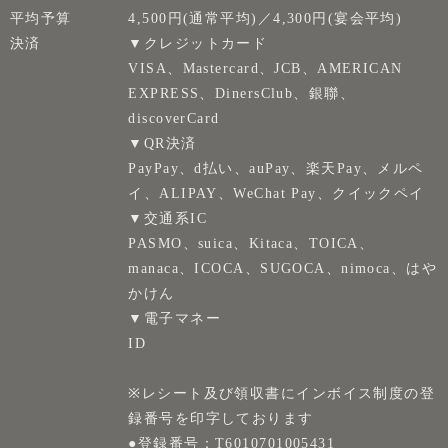
平均予算
4,500円(通常平均)／4,300円(宴会平均)
決済
▼クレジットカード
VISA、Mastercard、JCB、AMERICAN
EXPRESS、DinersClub、銀聯、
discoverCard
▼QR決済
PayPay、d払い、auPay、楽天Pay、メルペ
イ、ALIPAY、WeChat Pay、クイックペイ
▼交通系IC
PASMO、suica、Kitaca、TOICA、
manaca、ICOCA、SUGOCA、nimoca、はや
かけん
▼電子マネー
ID
※レシート及び領収書にインボイス制度の登
録番号を印字しております
●登録番号：T6010701005431