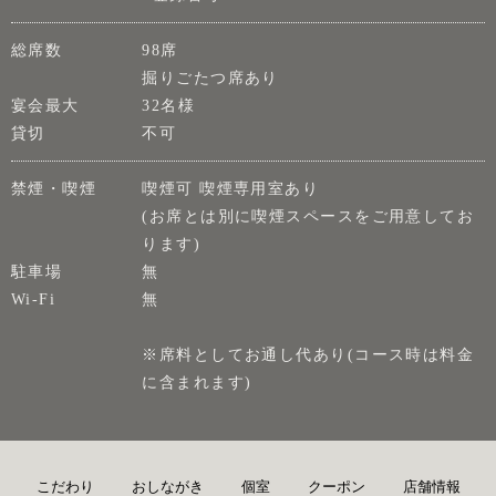
総席数
98席
掘りごたつ席あり
宴会最大
32名様
貸切
不可
禁煙・喫煙
喫煙可 喫煙専用室あり
(お席とは別に喫煙スペースをご用意してお
ります)
駐車場
無
Wi-Fi
無
※席料としてお通し代あり(コース時は料金
に含まれます)
こだわり
おしながき
個室
クーポン
店舗情報