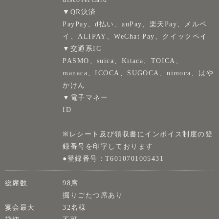
▼QR決済
PayPay、d払い、auPay、楽天Pay、メルペ
イ、ALIPAY、WeChat Pay、クイックペイ
▼交通系IC
PASMO、suica、Kitaca、TOICA、
manaca、ICOCA、SUGOCA、nimoca、はや
かけん
▼電子マネー
ID
※レシート及び領収書にインボイス制度の登
録番号を印字しております
●登録番号：T6010701005431
総席数
98席
掘りごたつ席あり
宴会最大
32名様