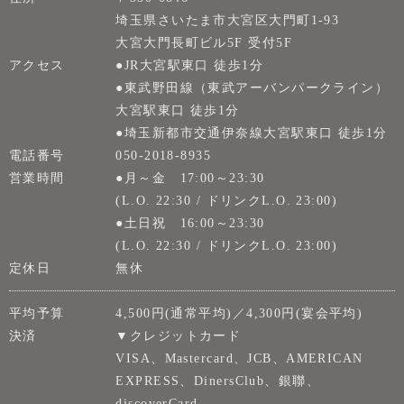
埼玉県さいたま市大宮区大門町1-93
大宮大門長町ビル5F 受付5F
アクセス
●JR大宮駅東口 徒歩1分
●東武野田線（東武アーバンパークライン）
大宮駅東口 徒歩1分
●埼玉新都市交通伊奈線大宮駅東口 徒歩1分
電話番号
050-2018-8935
営業時間
●月～金 17:00～23:30
(L.O. 22:30 / ドリンクL.O. 23:00)
●土日祝 16:00～23:30
(L.O. 22:30 / ドリンクL.O. 23:00)
定休日
無休
平均予算
4,500円(通常平均)／4,300円(宴会平均)
決済
▼クレジットカード
VISA、Mastercard、JCB、AMERICAN
EXPRESS、DinersClub、銀聯、
discoverCard