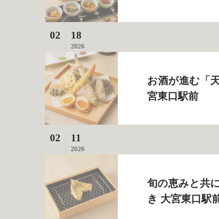
02
18
2026
お酒が進む「天
宮東口駅前
02
11
2026
旬の恵みと共に
き 大宮東口駅