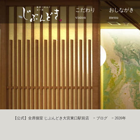
こだわり
おしながき
vision
menu
【公式】全席個室 じぶんどき大宮東口駅前店
>
ブログ
>
2026年