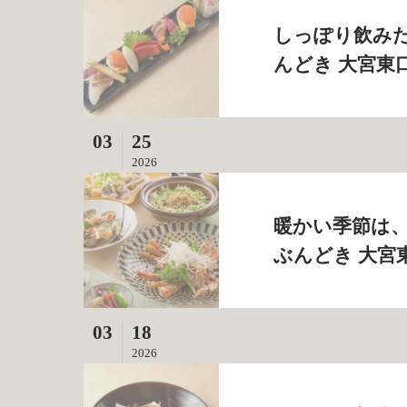
しっぽり飲みた
んどき 大宮東
03
25
2026
暖かい季節は、
ぶんどき 大宮
03
18
2026