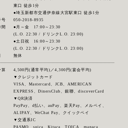
東口 徒歩1分
●埼玉新都市交通伊奈線大宮駅東口 徒歩1分
番号
050-2018-8935
時間
●月～金 17:00～23:30
(L.O. 22:30 / ドリンクL.O. 23:00)
●土日祝 16:00～23:30
(L.O. 22:30 / ドリンクL.O. 23:00)
日
無休
予算
4,500円(通常平均)／4,300円(宴会平均)
▼クレジットカード
VISA、Mastercard、JCB、AMERICAN
EXPRESS、DinersClub、銀聯、discoverCard
▼QR決済
PayPay、d払い、auPay、楽天Pay、メルペイ、
ALIPAY、WeChat Pay、クイックペイ
▼交通系IC
PASMO、suica、Kitaca、TOICA、manaca、