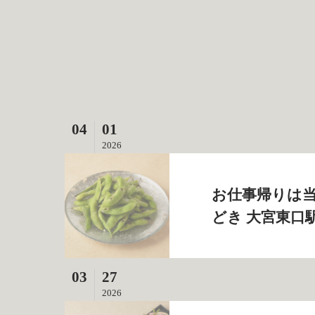
04
01
2026
お仕事帰りは当
どき 大宮東口
03
27
2026