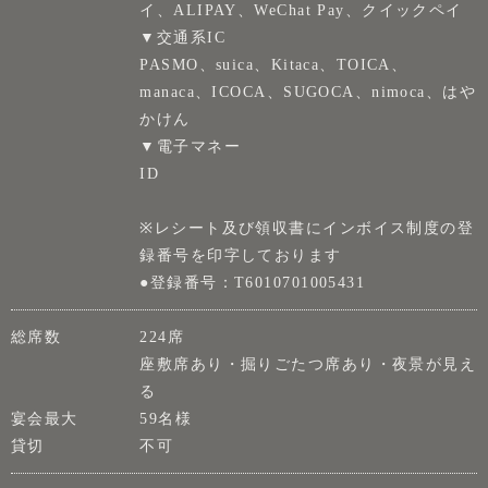
イ、ALIPAY、WeChat Pay、クイックペイ
▼交通系IC
PASMO、suica、Kitaca、TOICA、
manaca、ICOCA、SUGOCA、nimoca、はや
かけん
▼電子マネー
ID
※レシート及び領収書にインボイス制度の登
録番号を印字しております
●登録番号：T6010701005431
総席数
224席
座敷席あり・掘りごたつ席あり・夜景が見え
る
宴会最大
59名様
貸切
不可