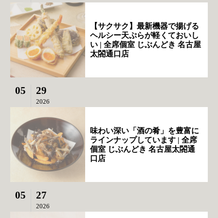
【サクサク】最新機器で揚げる
ヘルシー天ぷらが軽くておいし
い | 全席個室 じぶんどき 名古屋
太閤通口店
05
29
2026
味わい深い「酒の肴」を豊富に
ラインナップしています | 全席
個室 じぶんどき 名古屋太閤通
口店
05
27
2026