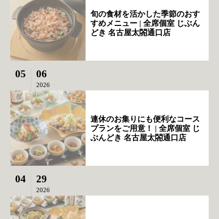
旬の食材を活かした季節のおす
すめメニュー | 全席個室 じぶん
どき 名古屋太閤通口店
05
06
2026
連休のお集りにも便利なコース
プランをご用意！ | 全席個室 じ
ぶんどき 名古屋太閤通口店
04
29
2026