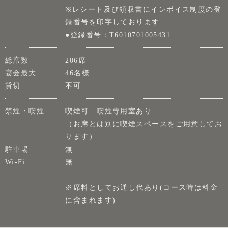
※レシート及び領収書にインボイス制度の登
録番号を印字しております
●登録番号：T6010701005431
総席数
206席
宴会最大
46名様
貸切
不可
禁煙・喫煙
喫煙可 喫煙専用室あり
（お席とは別に喫煙スペースをご用意してお
ります）
駐車場
無
Wi-Fi
無
※席料としてお通し代あり(コース時は料金
に含まれます)