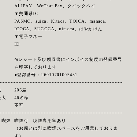
ALIPAY、WeChat Pay、クイックペイ
▼交通系IC
PASMO、suica、Kitaca、TOICA、manaca、
ICOCA、SUGOCA、nimoca、はやかけん
▼電子マネー
ID
※レシート及び領収書にインボイス制度の登録番号
を印字しております
●登録番号：T6010701005431
数
206席
最大
46名様
不可
・喫煙
喫煙可 喫煙専用室あり
（お席とは別に喫煙スペースをご用意しておりま
す）