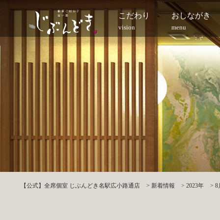
こだわり
おしながき
vision
menu
【公式】全席個室 じぶんどき名駅広小路通店
>
新着情報
>
2023年
>
8