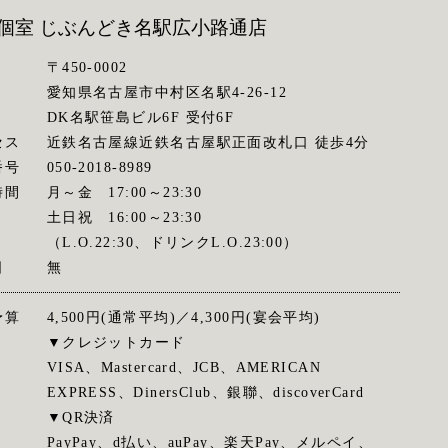
個室 じぶんどき
名駅広小路通店
〒450-0002
愛知県名古屋市中村区名駅4-26-12
DK名駅笹島ビル6F 受付6F
セス
近鉄名古屋線近鉄名古屋駅正面改札口 徒歩4分
番号
050-2018-8989
時間
月～金 17:00～23:30
土日祝 16:00～23:30
（L.O.22:30、ドリンクL.O.23:00）
日
無
予算
4,500円(通常平均)／4,300円(宴会平均)
▼クレジットカード
VISA、Mastercard、JCB、AMERICAN
EXPRESS、DinersClub、銀聯、discoverCard
▼QR決済
PayPay、d払い、auPay、楽天Pay、メルペイ、