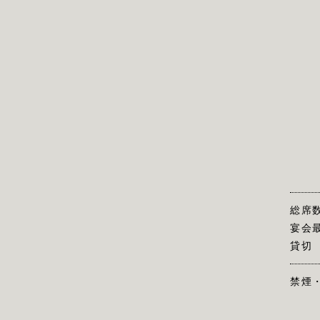
総席
宴会
貸切
禁煙