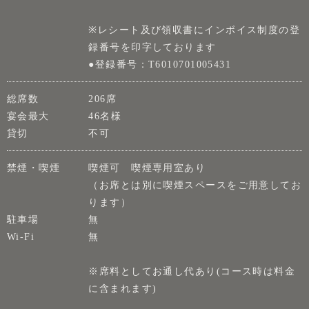
※レシート及び領収書にインボイス制度の登
録番号を印字しております
●登録番号：T6010701005431
総席数
206席
宴会最大
46名様
貸切
不可
禁煙・喫煙
喫煙可 喫煙専用室あり
（お席とは別に喫煙スペースをご用意してお
ります）
駐車場
無
Wi-Fi
無
※席料としてお通し代あり(コース時は料金
に含まれます)