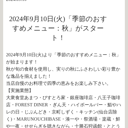
2024年9月10日(火)「季節のおす
すめメニュー：秋」がスター
ト！
2024年9月10日(火)より「季節のおすすめメニュー：秋」
が始まります！
秋が旬の食材を使用し、実りの秋にふさわしい彩り豊か
な逸品を揃えました！
当店自慢のお料理で四季の恵みをお楽しみ下さい。
【実施業態】
大衆食堂あまつ・びすとろ家・銀座珈琲店・八王子珈琲
店・FOREST DINER・ぎん天・ハイボールバー・鮨やハ
レの日・じぶんどき・京町しずく・キッチン(仙台店除
く)・MARUNOUCHIBASE・湊一や・祭酒場・楽蔵・鮮
や一夜・せせらぎを聴きながら・十勝石狩函館・ととう