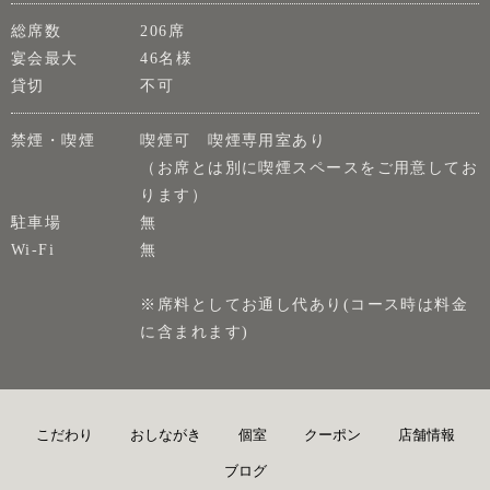
総席数
206席
宴会最大
46名様
貸切
不可
禁煙・喫煙
喫煙可 喫煙専用室あり
（お席とは別に喫煙スペースをご用意してお
ります）
駐車場
無
Wi-Fi
無
※席料としてお通し代あり(コース時は料金
に含まれます)
こだわり
おしながき
個室
クーポン
店舗情報
ブログ