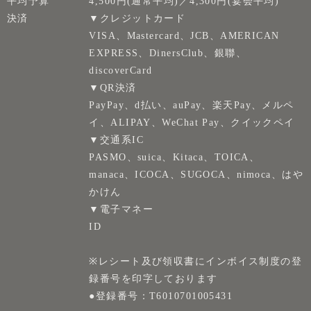
平均予算
4,500円(通常平均)／4,300円(宴会平均)
決済
▼クレジットカード
VISA、Mastercard、JCB、AMERICAN
EXPRESS、DinersClub、銀聯、
discoverCard
▼QR決済
PayPay、d払い、auPay、楽天Pay、メルペ
イ、ALIPAY、WeChat Pay、クイックペイ
▼交通系IC
PASMO、suica、Kitaca、TOICA、
manaca、ICOCA、SUGOCA、nimoca、はや
かけん
▼電子マネー
ID
※レシート及び領収書にインボイス制度の登
録番号を印字しております
●登録番号：T6010701005431