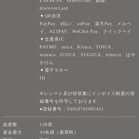
EXPRESS、DinersClub、銀聯、
discoverCard
▼QR決済
PayPay、d払い、auPay、楽天Pay、メルペ
イ、ALIPAY、WeChat Pay、クイックペイ
▼交通系IC
PASMO、suica、Kitaca、TOICA、
manaca、ICOCA、SUGOCA、nimoca、はや
かけん
▼電子マネー
ID
※レシート及び領収書にインボイス制度の登
録番号を印字しております
●登録番号：T6010701005431
総席数
128席
宴会最大
40名様（着席時）