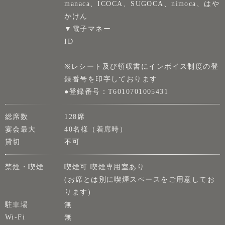
manaca、ICOCA、SUGOCA、nimoca、はや
かけん
▼電子マネー
ID
※レシート及び領収書にインボイス制度の登
録番号を印字しております
●登録番号：T6010701005431
総席数
128席
宴会最大
40名様（着席時）
貸切
不可
禁煙・喫煙
喫煙可 喫煙専用室あり
(お席とは別に喫煙スペースをご用意してお
ります)
駐車場
無
Wi-Fi
無