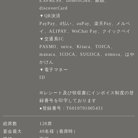
EXPRESS、DinersClub、銀聯、
discoverCard
▼QR決済
PayPay、d払い、auPay、楽天Pay、メルペ
イ、ALIPAY、WeChat Pay、クイックペイ
▼交通系IC
PASMO、suica、Kitaca、TOICA、
manaca、ICOCA、SUGOCA、nimoca、はや
かけん
▼電子マネー
ID
※レシート及び領収書にインボイス制度の登
録番号を印字しております
●登録番号：T6010701005431
総席数
128席
宴会最大
40名様（着席時）