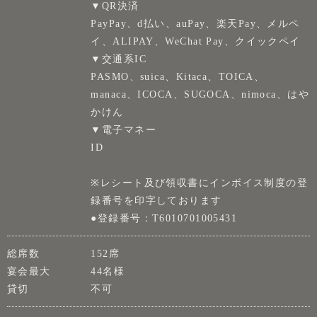
▼QR決済
PayPay、d払い、auPay、楽天Pay、メルペ
イ、ALIPAY、WeChat Pay、クイックペイ
▼交通系IC
PASMO、suica、Kitaca、TOICA、
manaca、ICOCA、SUGOCA、nimoca、はや
かけん
▼電子マネー
ID
※レシート及び領収書にインボイス制度の登
録番号を印字しております
●登録番号：T6010701005431
総席数
152席
宴会最大
44名様
貸切
不可