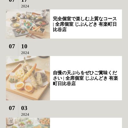
2024
完全個室で楽しむ上質なコース
| 全席個室 じぶんどき 有楽町日
比谷店
07
10
2024
自慢の天ぷらをぜひご賞味くだ
さい | 全席個室 じぶんどき 有楽
町日比谷店
07
03
2024