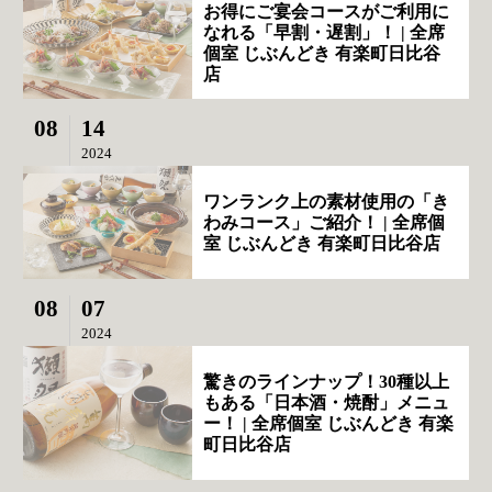
お得にご宴会コースがご利用に
なれる「早割・遅割」！ | 全席
個室 じぶんどき 有楽町日比谷
店
08
14
2024
ワンランク上の素材使用の「き
わみコース」ご紹介！ | 全席個
室 じぶんどき 有楽町日比谷店
08
07
2024
驚きのラインナップ！30種以上
もある「日本酒・焼酎」メニュ
ー！ | 全席個室 じぶんどき 有楽
町日比谷店