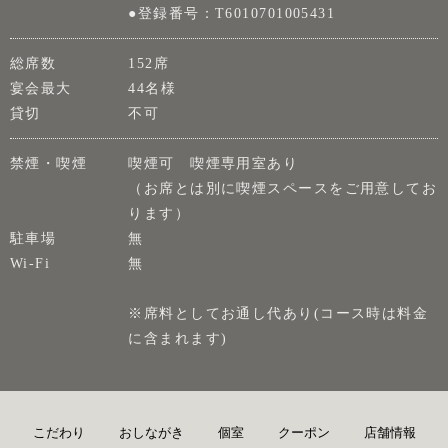
●登録番号：T6010701005431
総席数
152席
宴会最大
44名様
貸切
不可
禁煙・喫煙
喫煙可 喫煙専用室あり
（お席とは別に喫煙スペースをご用意してお
ります）
駐車場
無
Wi-Fi
無
※席料としてお通し代あり(コース時は料金
に含まれます)
こだわり
おしながき
個室
クーポン
店舗情報