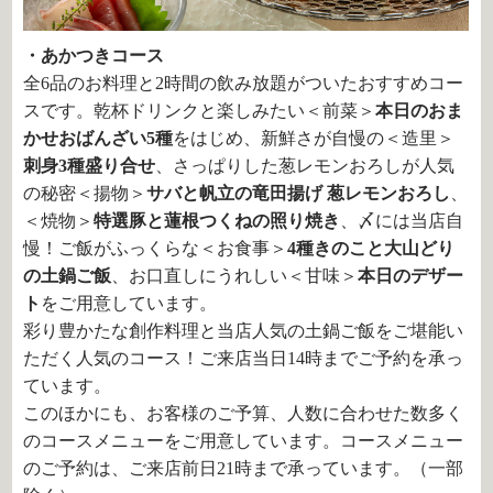
・あかつきコース
全6品のお料理と2時間の飲み放題がついたおすすめコー
スです。乾杯ドリンクと楽しみたい＜前菜＞
本日のおま
かせおばんざい5種
をはじめ、新鮮さが自慢の＜造里＞
刺身3種盛り合せ
、さっぱりした葱レモンおろしが人気
の秘密＜揚物＞
サバと帆立の竜田揚げ 葱レモンおろし
、
＜焼物＞
特選豚と蓮根つくねの照り焼き
、〆には当店自
慢！ご飯がふっくらな＜お食事＞
4種きのこと大山どり
の土鍋ご飯
、お口直しにうれしい＜甘味＞
本日のデザー
ト
をご用意しています。
彩り豊かたな創作料理と当店人気の土鍋ご飯をご堪能い
ただく人気のコース！ご来店当日14時までご予約を承っ
ています。
このほかにも、お客様のご予算、人数に合わせた数多く
のコースメニューをご用意しています。コースメニュー
のご予約は、ご来店前日21時まで承っています。（一部