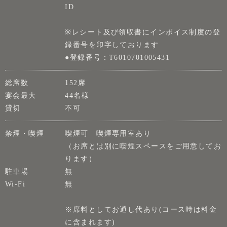
ID
※レシート及び領収書にインボイス制度の登
録番号を印字しております
●登録番号：T6010701005431
総席数
152席
宴会最大
44名様
貸切
不可
禁煙・喫煙
喫煙可 喫煙専用室あり
（お席とは別に喫煙スペースをご用意してお
ります）
駐車場
無
Wi-Fi
無
※席料としてお通し代あり(コース時は料金
に含まれます)