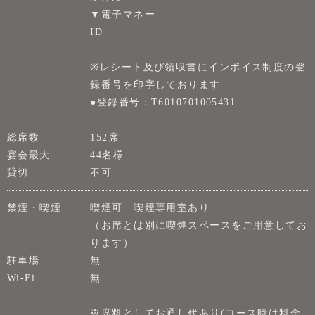
▼電子マネー
ID
※レシート及び領収書にインボイス制度の登
録番号を印字しております
●登録番号：T6010701005431
総席数
152席
宴会最大
44名様
貸切
不可
禁煙・喫煙
喫煙可 喫煙専用室あり
（お席とは別に喫煙スペースをご用意してお
ります）
駐車場
無
Wi-Fi
無
※席料としてお通し代あり(コース時は料金