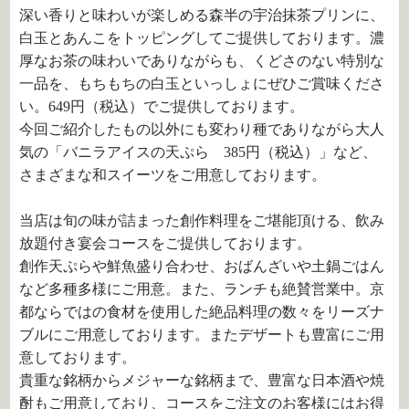
深い香りと味わいが楽しめる森半の宇治抹茶プリンに、
白玉とあんこをトッピングしてご提供しております。濃
厚なお茶の味わいでありながらも、くどさのない特別な
一品を、もちもちの白玉といっしょにぜひご賞味くださ
い。
649
円（税込）でご提供しております。
今回ご紹介したもの以外にも変わり種でありながら大人
気の「バニラアイスの天ぷら 385円（税込）」など、
さまざまな和スイーツをご用意しております。
当店は旬の味が詰まった創作料理をご堪能頂ける、飲み
放題付き宴会コースをご提供しております。
創作天ぷらや鮮魚盛り合わせ、おばんざいや土鍋ごはん
など多種多様にご用意。また、ランチも絶賛営業中。京
都ならではの食材を使用した絶品料理の数々をリーズナ
ブルにご用意しております。またデザートも豊富にご用
意しております。
貴重な銘柄からメジャーな銘柄まで、豊富な日本酒や焼
酎もご用意しており、コースをご注文のお客様にはお得