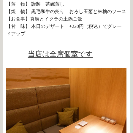
【蒸 物】 謹製 茶碗蒸し
【焼 物】 黒毛和牛の炙り おろし玉葱と林檎のソース
【お食事】真鯛とイクラの土鍋ご飯
【甘 味】 本日のデザート +220円（税込）でグレー
ドアップ
当店は全席個室です