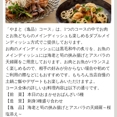
「やまと（逸品）コース」は、
1
つのコースの中でお肉
とお魚どちらのメインディッシュも楽しめるダブルメイ
ンディッシュ方式でご提供しております。
お肉のメインディッシュには黒毛和牛の炙りを、お魚の
メインディッシュには
海老と筍の挟み揚げとアスパラの
天婦羅
をご用意しております。お肉とお魚がバランスよ
く楽しめるので、相手の好みが分からない場合や初めて
ご利用の際などにもおすすめです。もちろん当店自慢の
土鍋ご飯やデザートもお楽しみいただけますよ。
コース全体の詳しいお料理内容は以下の通りです。
【前 菜】 本日のおまかせおばんざい5種
【造 里】 刺身3種盛り合わせ
【逸 品】 海老と筍の挟み揚げとアスパラの天婦羅～桜
塩添え～