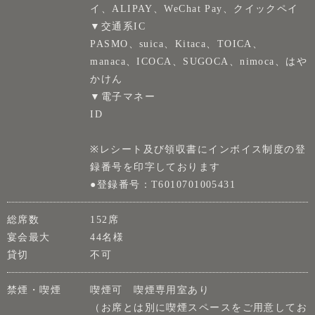
イ、ALIPAY、WeChat Pay、クイックペイ
▼交通系IC
PASMO、suica、Kitaca、TOICA、
manaca、ICOCA、SUGOCA、nimoca、はや
かけん
▼電子マネー
ID
※レシート及び領収書にインボイス制度の登
録番号を印字しております
●登録番号：T6010701005431
総席数
152席
宴会最大
44名様
貸切
不可
禁煙・喫煙
喫煙可 喫煙専用室あり
（お席とは別に喫煙スペースをご用意してお