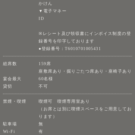
かけん
▼電子マネー
ID
※レシート及び領収書にインボイス制度の登
録番号を印字しております
●登録番号：T6010701005431
総席数
159席
座敷席あり・掘りごたつ席あり・座椅子あり
宴会最大
60名様
貸切
不可
禁煙・喫煙
喫煙可 喫煙専用室あり
（お席とは別に喫煙スペースをご用意してお
ります）
駐車場
無
Wi-Fi
有