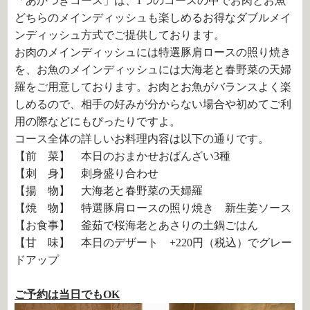
「あかつきコース」は、
1
つのコースの中でお肉とお魚
どちらのメインディッシュも楽しめるお得なダブルメイ
ンディッシュ方式でご提供しております。
お肉のメインディッシュには
特選豚肩ロースの照り焼き
を、お魚のメインディッシュには
大海老と春野菜の天婦
羅
をご用意しております。お肉とお魚がバランスよく楽
しめるので、相手の好みが分からない場合や初めてご利
用の際などにもぴったりですよ。
コース全体の詳しいお料理内容は以下の通りです。
【前 菜】 本日のおまかせおばんざい3種
【刺 身】 刺身盛り合わせ
【揚 物】 大海老と春野菜の天婦羅
【焼 物】 特選豚肩ロースの照り焼き 新生姜ソース
【お食事】 釜茹で桜海老とあさりの土鍋ごはん
【甘 味】 本日のデザート +220円（税込）でグレー
ドアップ
ご予約は当日でもOK