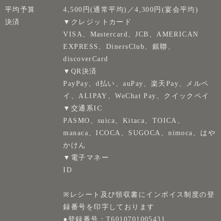
平均予算
4,500円(通常平均)／4,300円(宴会平均)
決済
▼クレジットカード
VISA、Mastercard、JCB、AMERICAN
EXPRESS、DinersClub、銀聯、
discoverCard
▼QR決済
PayPay、d払い、auPay、楽天Pay、メルペ
イ、ALIPAY、WeChat Pay、クイックペイ
▼交通系IC
PASMO、suica、Kitaca、TOICA、
manaca、ICOCA、SUGOCA、nimoca、はや
かけん
▼電子マネー
ID
※レシート及び領収書にインボイス制度の登
録番号を印字しております
●登録番号：T6010701005431