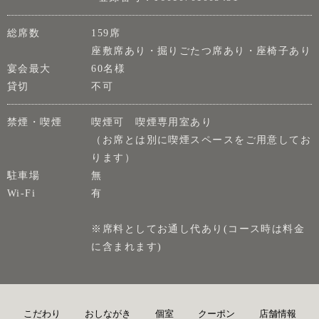
総席数
159席
座敷席あり・掘りごたつ席あり・座椅子あり
宴会最大
60名様
貸切
不可
禁煙・喫煙
喫煙可 喫煙専用室あり
（お席とは別に喫煙スペースをご用意してお
ります）
駐車場
無
Wi-Fi
有
※席料としてお通し代あり(コース時は料金
に含まれます)
こだわり
おしながき
個室
クーポン
店舗情報