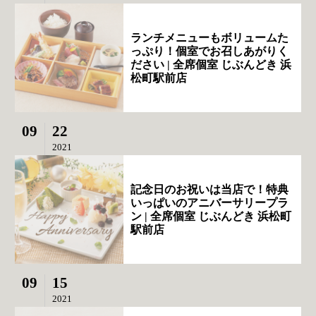
ランチメニューもボリュームた
っぷり！個室でお召しあがりく
ださい | 全席個室 じぶんどき 浜
松町駅前店
09
22
2021
記念日のお祝いは当店で！特典
いっぱいのアニバーサリープラ
ン | 全席個室 じぶんどき 浜松町
駅前店
09
15
2021