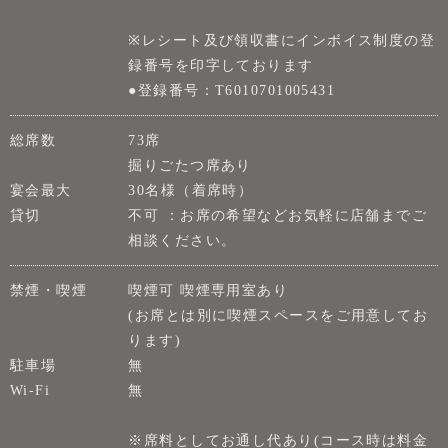
※レシート及び領収書にインボイス制度の登
録番号を印字しております
●登録番号：T6010701005431
総席数
73席
掘りごたつ席あり
宴会最大
30名様（着席時）
貸切
不可 ：お席の希望などお気軽に店舗までご
相談ください。
禁煙・喫煙
喫煙可 喫煙専用室あり
(お席とは別に喫煙スペースをご用意してお
ります)
駐車場
無
Wi-Fi
無
※席料としてお通し代あり(コース時は料金