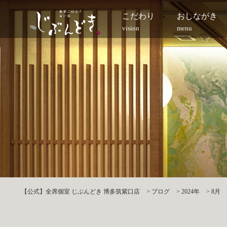
こだわり
おしながき
vision
menu
【公式】全席個室 じぶんどき 博多筑紫口店
>
ブログ
>
2024年
>
8月