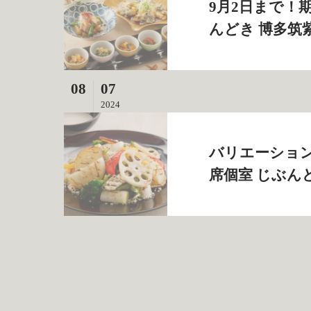
9月2日まで！
んどき 博多筑
08
07
2024
バリエーション
席個室 じぶん