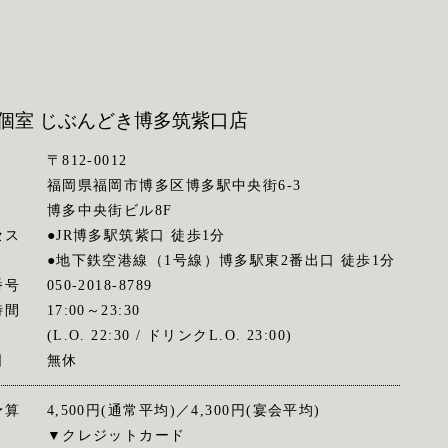
個室 じぶんどき
博多筑紫口店
〒812-0012
福岡県福岡市博多区博多駅中央街6-3
博多中央街ビル8F
セス
●JR博多駅筑紫口 徒歩1分
●地下鉄空港線（1号線）博多駅東2番出口 徒歩1分
番号
050-2018-8789
時間
17:00～23:30
(L.O. 22:30 / ドリンクL.O. 23:00)
日
無休
予算
4,500円(通常平均)／4,300円(宴会平均)
▼クレジットカード