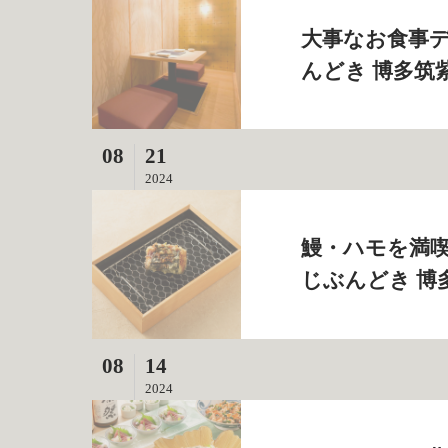
大事なお食事デ
んどき 博多筑
08
21
2024
鰻・ハモを満喫
じぶんどき 博
08
14
2024