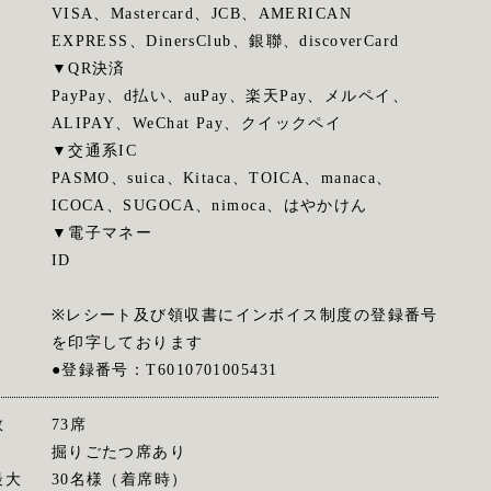
VISA、Mastercard、JCB、AMERICAN
EXPRESS、DinersClub、銀聯、discoverCard
▼QR決済
PayPay、d払い、auPay、楽天Pay、メルペイ、
ALIPAY、WeChat Pay、クイックペイ
▼交通系IC
PASMO、suica、Kitaca、TOICA、manaca、
ICOCA、SUGOCA、nimoca、はやかけん
▼電子マネー
ID
※レシート及び領収書にインボイス制度の登録番号
を印字しております
●登録番号：T6010701005431
数
73席
掘りごたつ席あり
最大
30名様（着席時）