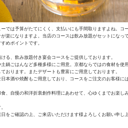
ューでは予算がたてにくく、支払いにも手間取りますよね。コ
計が楽になりますよ。当店のコースは飲み放題がセットになっ
すすめポイントです。
頂ける、飲み放題付き宴会コースをご提供しております。
や土鍋ごはんなど多種多様にご用意。京都ならではの食材を使
しております。またデザートも豊富にご用意しております。
な日本酒や焼酎もご用意しており、コースをご注文のお客様に
和食、自慢の和洋折衷創作料理にあわせて、心ゆくまでお楽し
す。
業日をご確認の上、ご来店いただけます様よろしくお願い申し