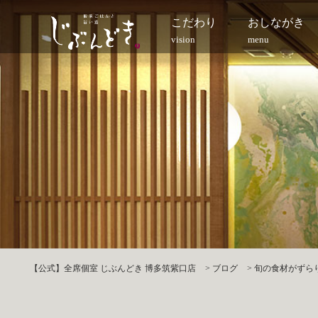
こだわり
おしながき
vision
menu
【公式】全席個室 じぶんどき 博多筑紫口店
>
ブログ
>
旬の食材がずらり