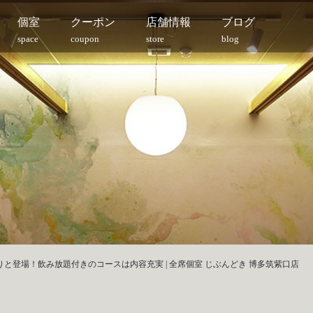
個室
クーポン
店舗情報
ブログ
space
coupon
store
blog
と登場！飲み放題付きのコースは内容充実 | 全席個室 じぶんどき 博多筑紫口店