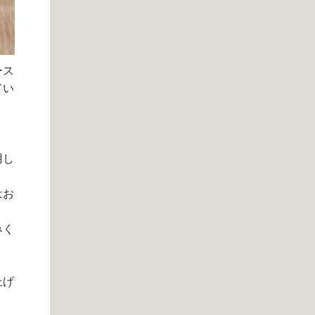
ース
てい
用し
はお
みく
上げ