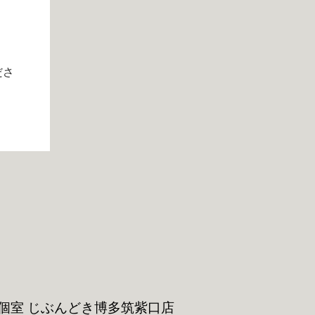
ださ
個室 じぶんどき
博多筑紫口店