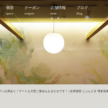
個室
クーポン
店舗情報
ブログ
space
coupon
store
blog
すいお席あり！デートも大型ご宴会もおまかせです！ | 全席個室 じぶんどき 博多筑