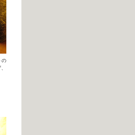
トの
ず、