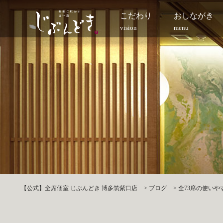
こだわり
おしながき
vision
menu
【公式】全席個室 じぶんどき 博多筑紫口店
>
ブログ
>
全73席の使いや