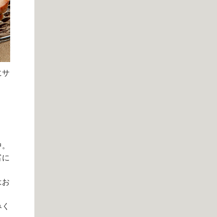
にサ
中。
富に
はお
みく