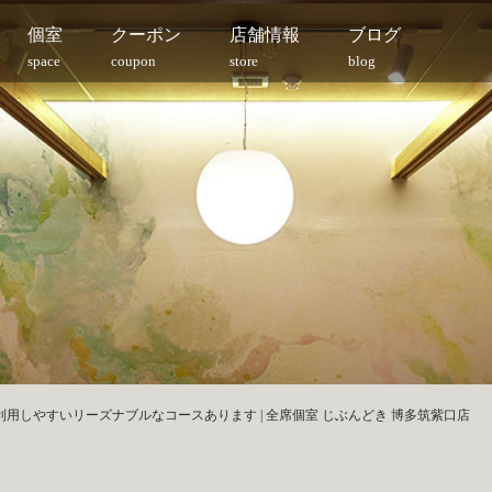
個室
クーポン
店舗情報
ブログ
space
coupon
store
blog
用しやすいリーズナブルなコースあります | 全席個室 じぶんどき 博多筑紫口店