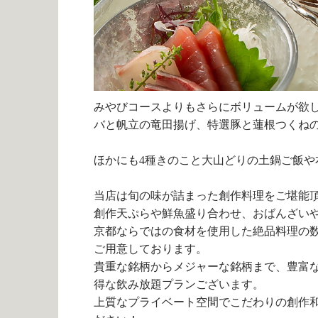
みやびコースよりもさらにボリュームが欲
バと帆立の竜田揚げ、特選豚と蓮根つくね
ほかにも
4
種きのこと大山どりの土鍋ご飯や
当店は旬の味が詰まった創作料理をご堪能
創作天ぷらや鮮魚盛り合わせ、おばんざい
京都ならではの食材を使用した絶品料理の
ご用意しております。
貴重な銘柄からメジャーな銘柄まで、豊富
得な飲み放題プランございます。
上質なプライベート空間でこだわりの創作