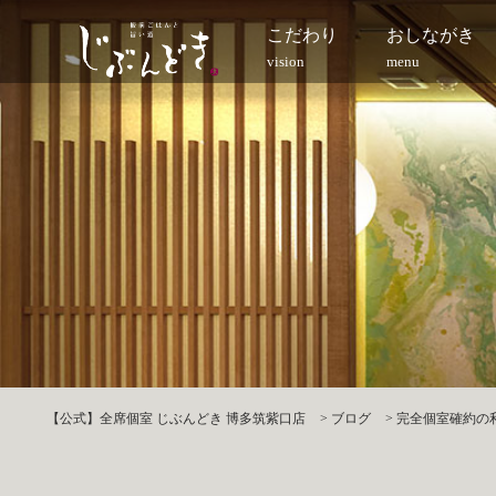
こだわり
おしながき
vision
menu
【公式】全席個室 じぶんどき 博多筑紫口店
>
ブログ
>
完全個室確約の利