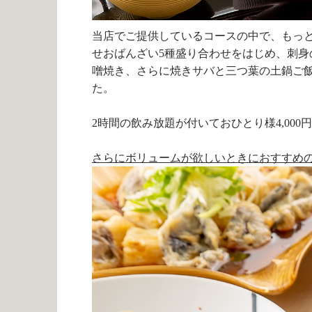
当店でご提供しているコースの中で、もっ
せおばんざい
5
種盛り合わせをはじめ、刺身
噌焼き、さらに焼きサバと三つ葉の土鍋ご
た。
2
時間の飲み放題が付いておひとり様
4,000
円
さらにボリュームが欲しいときにおすすめ