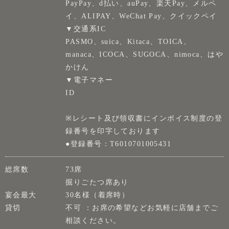
PayPay、d払い、auPay、楽天Pay、メルペ
イ、ALIPAY、WeChat Pay、クイックペイ
▼交通系IC
PASMO、suica、Kitaca、TOICA、
manaca、ICOCA、SUGOCA、nimoca、はや
かけん
▼電子マネー
ID
※レシート及び領収書にインボイス制度の登
録番号を印字しております
●登録番号：T6010701005431
総席数
73席
掘りごたつ席あり
宴会最大
30名様（着席時）
貸切
不可 ：お席の希望などお気軽に店舗までご
相談ください。