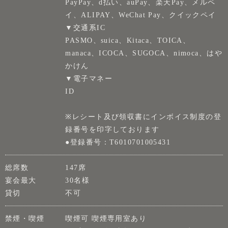
PayPay、d払い、auPay、楽天Pay、メルペ
イ、ALIPAY、WeChat Pay、クイックペイ
▼交通系IC
PASMO、suica、Kitaca、TOICA、
manaca、ICOCA、SUGOCA、nimoca、はや
かけん
▼電子マネー
ID
※レシート及び領収書にインボイス制度の登
録番号を印字しております
●登録番号：T6010701005431
総席数
147席
宴会最大
30名様
貸切
不可
禁煙・喫煙
喫煙可 喫煙専用室あり