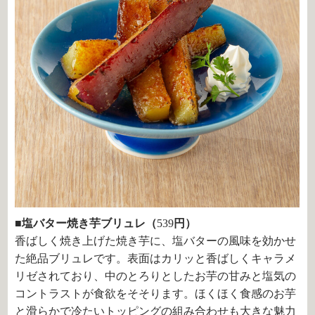
■塩バター焼き芋ブリュレ（
539
円）
香ばしく焼き上げた焼き芋に、塩バターの風味を効かせ
た絶品ブリュレです。表面はカリッと香ばしくキャラメ
リゼされており、中のとろりとしたお芋の甘みと塩気の
コントラストが食欲をそそります。ほくほく食感のお芋
と滑らかで冷たいトッピングの組み合わせも大きな魅力