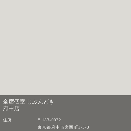
全席個室 じぶんどき
府中店
住所
〒183-0022
東京都府中市宮西町1-3-3