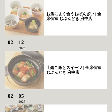
お酒によく合うおばんざい | 全
席個室 じぶんどき 府中店
02
12
2025
土鍋ご飯とスイーツ | 全席個室
じぶんどき 府中店
02
05
2025