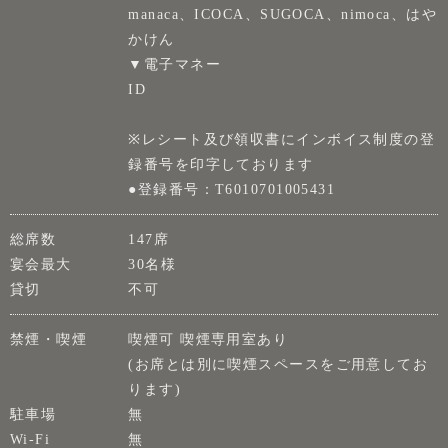
manaca、ICOCA、SUGOCA、nimoca、はや
かけん
▼電子マネー
ID
※レシート及び領収書にインボイス制度の登
録番号を印字しております
●登録番号：T6010701005431
総席数
147席
宴会最大
30名様
貸切
不可
禁煙・喫煙
喫煙可 喫煙専用室あり
(お席とは別に喫煙スペースをご用意してお
ります)
駐車場
無
Wi-Fi
無