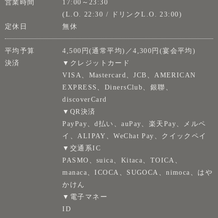
営業時間
17:00～23:30
(L.O. 22:30 / ドリンクL.O. 23:00)
定休日
無休
平均予算
4,500円(通常平均)／4,300円(宴会平均)
決済
▼クレジットカード
VISA、Mastercard、JCB、AMERICAN
EXPRESS、DinersClub、銀聯、
discoverCard
▼QR決済
PayPay、d払い、auPay、楽天Pay、メルペ
イ、ALIPAY、WeChat Pay、クイックペイ
▼交通系IC
PASMO、suica、Kitaca、TOICA、
manaca、ICOCA、SUGOCA、nimoca、はや
かけん
▼電子マネー
ID