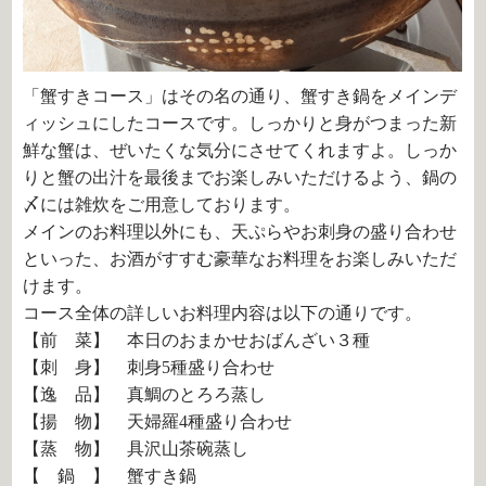
「蟹すきコース」はその名の通り、蟹すき鍋をメインデ
ィッシュにしたコースです。しっかりと身がつまった新
鮮な蟹は、ぜいたくな気分にさせてくれますよ。しっか
りと蟹の出汁を最後までお楽しみいただけるよう、鍋の
〆には雑炊をご用意しております。
メインのお料理以外にも、天ぷらやお刺身の盛り合わせ
といった、お酒がすすむ豪華なお料理をお楽しみいただ
けます。
コース全体の詳しいお料理内容は以下の通りです。
【前 菜】 本日のおまかせおばんざい３種
【刺 身】 刺身5種盛り合わせ
【逸 品】 真鯛のとろろ蒸し
【揚 物】 天婦羅4種盛り合わせ
【蒸 物】 具沢山茶碗蒸し
【 鍋 】 蟹すき鍋