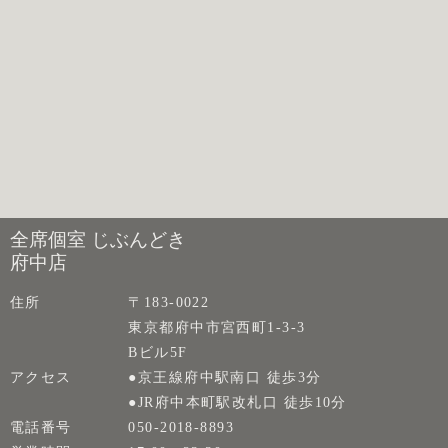
全席個室 じぶんどき
府中店
住所
〒183-0022
東京都府中市宮西町1-3-3
Bビル5F
アクセス
●京王線府中駅南口 徒歩3分
●JR府中本町駅改札口 徒歩10分
電話番号
050-2018-8893