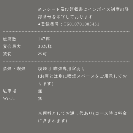
※レシート及び領収書にインボイス制度の登
録番号を印字しております
●登録番号：T6010701005431
総席数
147席
宴会最大
30名様
貸切
不可
禁煙・喫煙
喫煙可 喫煙専用室あり
(お席とは別に喫煙スペースをご用意してお
ります)
駐車場
無
Wi-Fi
無
※席料としてお通し代あり(コース時は料金
に含まれます)