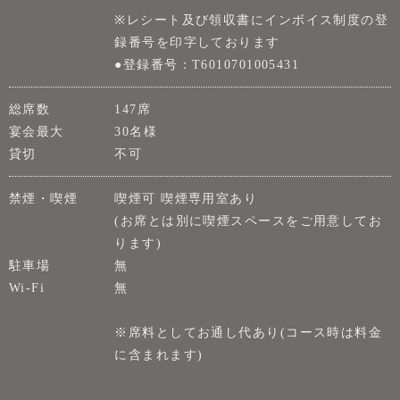
※レシート及び領収書にインボイス制度の登
録番号を印字しております
●登録番号：T6010701005431
総席数
147席
宴会最大
30名様
貸切
不可
禁煙・喫煙
喫煙可 喫煙専用室あり
(お席とは別に喫煙スペースをご用意してお
ります)
駐車場
無
Wi-Fi
無
※席料としてお通し代あり(コース時は料金
に含まれます)