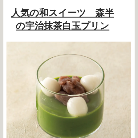
人気の和スイーツ 森半
の宇治抹茶白玉プリン