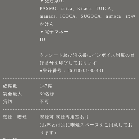
▼交通系IC
PASMO、suica、Kitaca、TOICA、
manaca、ICOCA、SUGOCA、nimoca、はや
かけん
▼電子マネー
ID
※レシート及び領収書にインボイス制度の登
録番号を印字しております
●登録番号：T6010701005431
総席数
147席
宴会最大
30名様
貸切
不可
禁煙・喫煙
喫煙可 喫煙専用室あり
(お席とは別に喫煙スペースをご用意してお
ります)